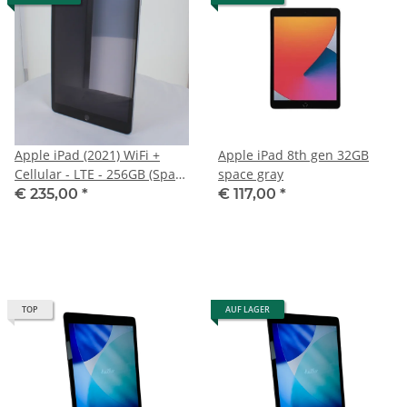
Apple iPad (2021) WiFi +
Apple iPad 8th gen 32GB
Cellular - LTE - 256GB (Space
space gray
Grey)
€ 235,00
*
€ 117,00
*
TOP
AUF LAGER