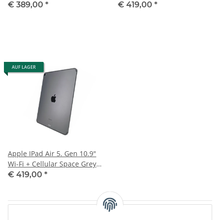
GB - A2604
A2588
€ 389,00
*
€ 419,00
*
AUF LAGER
Apple IPad Air 5. Gen 10.9"
Wi-Fi + Cellular Space Grey
64 GB - A2589
€ 419,00
*
Artikel 1 - 7 von 7