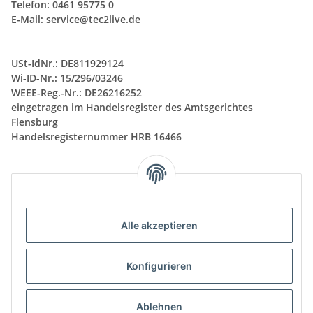
Telefon: 0461 95775 0
E-Mail:
service@tec2live.de
USt-IdNr.: DE811929124
Wi-ID-Nr.: 15/296/03246
WEEE-Reg.-Nr.:
DE26216252
eingetragen im Handelsregister des Amtsgerichtes
Flensburg
Handelsregisternummer HRB 16466
Wir sind nicht bereit und nicht verpflichtet, an
Alle akzeptieren
Streitbeilegungsverfahren vor
Verbraucherschlichtungsstellen teilzunehmen.
Konfigurieren
Ablehnen