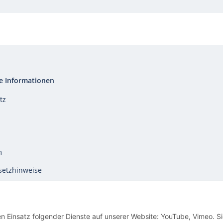
e Informationen
tz
m
setzhinweise
recht
en Einsatz folgender Dienste auf unserer Website: YouTube, Vimeo. S