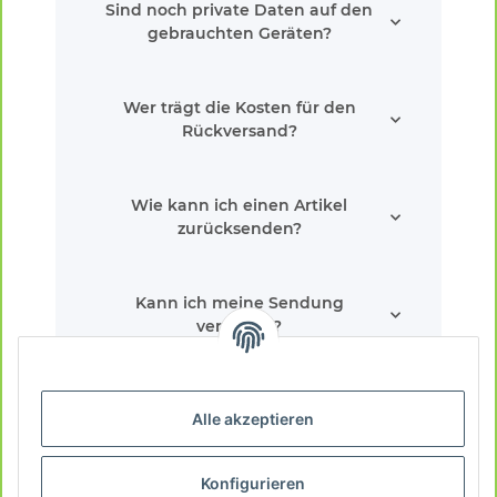
Sind noch private Daten auf den
gebrauchten Geräten?
Wer trägt die Kosten für den
Rückversand?
Wie kann ich einen Artikel
zurücksenden?
Kann ich meine Sendung
verfolgen?
Wie lange dauert es, bis meine
Alle akzeptieren
Bestellung bei mir ankommt?
Konfigurieren