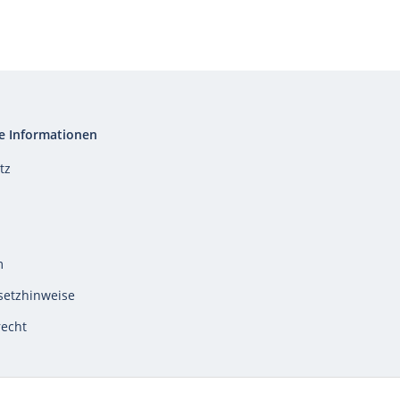
e Informationen
tz
m
setzhinweise
recht