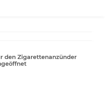
ür den Zigarettenanzünder
ngeöffnet