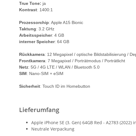
True Tone:
ja
Kontrast
: 1400:1
Prozessorchip
: Apple A15 Bionic
Taktung
: 3.2 GHz
Arbeitsspeicher
: 4 GB
interner Speicher
: 64 GB
Rückkamera
: 12 Megapixel / optische Bildstabilisierung / 
Frontkamera
: 7 Megapixel / Porträtmodus / Porträtlicht
Netz
: 5G / 4G LTE / WLAN / Bluetooth 5.0
SIM
: Nano-SIM + eSIM
Sicherheit
: Touch ID im Homebutton
Lieferumfang
Apple iPhone SE (3. Gen) 64GB Red - A2783 (2022) i
Neutrale Verpackung