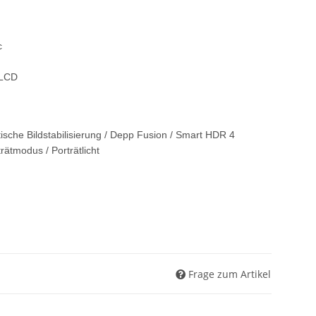
c
 LCD
tische Bildstabilisierung / Depp Fusion / Smart HDR 4
trätmodus / Porträtlicht
Frage zum Artikel