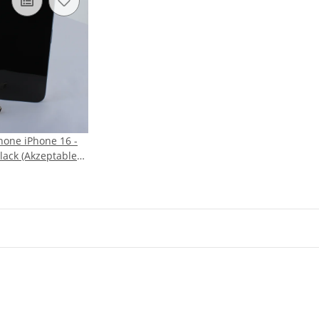
one iPhone 16 -
eptabler