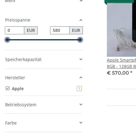
Mehr
Preisspanne
EUR
EUR
Speicherkapazität
Apple Smartph
8GB - 128GB Black (Akz
Zustand)
€ 570,00
*
Hersteller
Apple
Artikel gefunden
1
Betriebssystem
Farbe