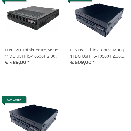
LENOVO ThinkCentre M90q
LENOVO ThinkCentre M90q
11DG USFF i5-10500T 2.30
11DG USFF i5-10500T 2.30
GHz 16 GB RAM 256 GB SSD
GHz 16 GB RAM 256 GB SSD
€ 489,00
*
€ 509,00
*
2022
DVD-R 2022
AUF LAGER