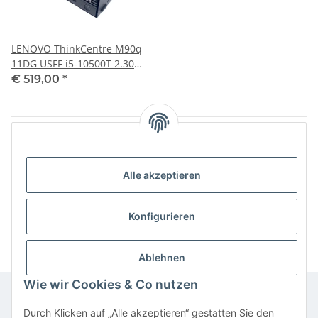
LENOVO ThinkCentre M90q
11DG USFF i5-10500T 2.30
GHz 16 GB RAM 256 GB SSD
€ 519,00
*
DVD-R 2022
Artikel 1 - 3 von 3
Alle akzeptieren
Kategorien
Konfigurieren
Ablehnen
Wie wir Cookies & Co nutzen
Durch Klicken auf „Alle akzeptieren“ gestatten Sie den