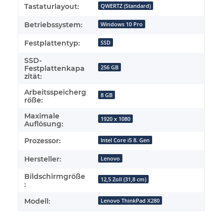
Tastaturlayout:
QWERTZ (Standard)
Betriebssystem:
Windows 10 Pro
Festplattentyp:
SSD
SSD-
256 GB
Festplattenkapa
zität:
Arbeitsspeicherg
8 GB
röße:
Maximale
1920 x 1080
Auflösung:
Prozessor:
Intel Core i5 8. Gen
Hersteller:
Lenovo
Bildschirmgröße
12,5 Zoll (31,8 cm)
:
Modell:
Lenovo ThinkPad X280