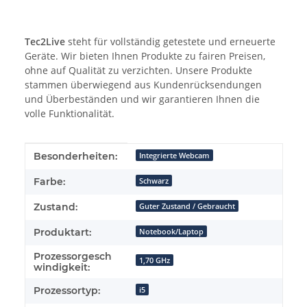
Tec2Live
steht für vollständig getestete und erneuerte
Geräte. Wir bieten Ihnen Produkte zu fairen Preisen,
ohne auf Qualität zu verzichten. Unsere Produkte
stammen überwiegend aus Kundenrücksendungen
und Überbeständen und wir garantieren Ihnen die
volle Funktionalität.
Produkteigenschaft
Wert
Besonderheiten:
Integrierte Webcam
Farbe:
Schwarz
Zustand:
Guter Zustand / Gebraucht
Produktart:
Notebook/Laptop
Prozessorgesch
1,70 GHz
windigkeit:
Prozessortyp:
i5