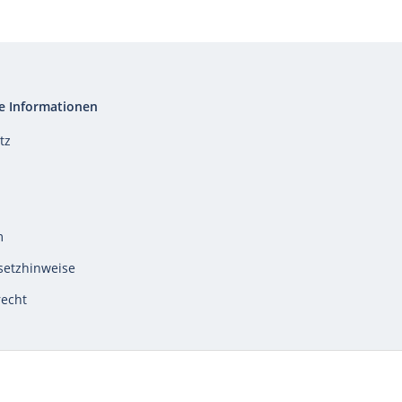
e Informationen
tz
m
setzhinweise
recht