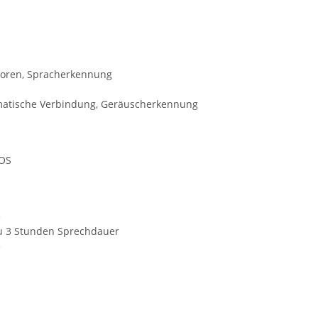
soren, Spracherkennung
omatische Verbindung, Geräuscherkennung
hOS
e
zu 3 Stunden Sprechdauer
e