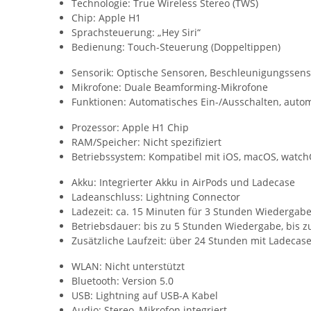
Technologie: True Wireless Stereo (TWS)
Chip: Apple H1
Sprachsteuerung: „Hey Siri“
Bedienung: Touch-Steuerung (Doppeltippen)
Sensorik: Optische Sensoren, Beschleunigungssen
Mikrofone: Duale Beamforming-Mikrofone
Funktionen: Automatisches Ein-/Ausschalten, aut
Prozessor: Apple H1 Chip
RAM/Speicher: Nicht spezifiziert
Betriebssystem: Kompatibel mit iOS, macOS, watc
Akku: Integrierter Akku in AirPods und Ladecase
Ladeanschluss: Lightning Connector
Ladezeit: ca. 15 Minuten für 3 Stunden Wiedergab
Betriebsdauer: bis zu 5 Stunden Wiedergabe, bis 
Zusätzliche Laufzeit: über 24 Stunden mit Ladecas
WLAN: Nicht unterstützt
Bluetooth: Version 5.0
USB: Lightning auf USB-A Kabel
Audio: Stereo, Mikrofon integriert