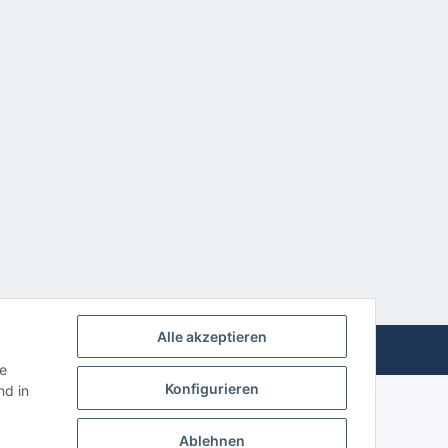
Alle akzeptieren
Powered by
JTL-Shop
ie
Konfigurieren
d in
Ablehnen