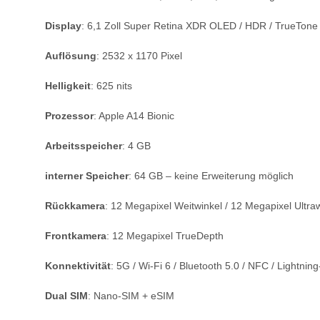
Display
: 6,1 Zoll Super Retina XDR OLED / HDR / TrueTone
Auflösung
: 2532 x 1170 Pixel
Helligkeit
: 625 nits
Prozessor
: Apple A14 Bionic
Arbeitsspeicher
: 4 GB
interner Speicher
: 64 GB – keine Erweiterung möglich
Rückkamera
: 12 Megapixel Weitwinkel / 12 Megapixel Ultr
Frontkamera
: 12 Megapixel TrueDepth
Konnektivität
: 5G / Wi-Fi 6 / Bluetooth 5.0 / NFC / Lightnin
Dual SIM
: Nano-SIM + eSIM