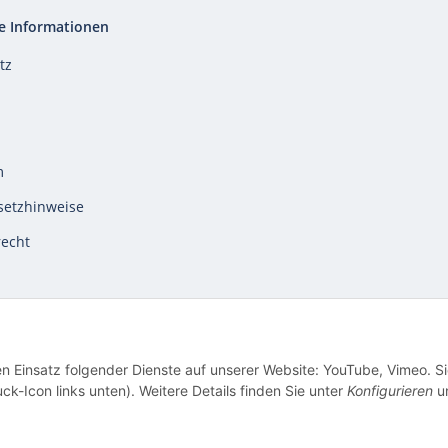
e Informationen
tz
m
setzhinweise
recht
en Einsatz folgender Dienste auf unserer Website: YouTube, Vimeo. S
ck-Icon links unten). Weitere Details finden Sie unter
Konfigurieren
un