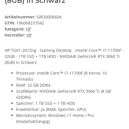
(8GB) in Schwarz
Artikelnummer:
GRO000660A
GTIN:
196068237042
Kategorie:
HP
Hersteller:
HP
HP TG01-2012ng - Gaming Desktop - Intel® Core™ i7-11700F -
32GB - 1TB SSD + 1TB HDD - NVIDIA® GeForce® RTX 3060 Ti
(8GB) in Schwarz
Prozessor: Intel® Core™ i7-11700F (8 Kerne, 16
Threads)
RAM: 32 GB DDR4
Grafikkarte: NVIDIA® GeForce® RTX 3060 Ti (8 GB
GDDR6)
Speicher: 1 TB SSD + 1 TB HDD
Erweiterbar: Ja (RAM, Speicher, GPU)
Betriebssystem: Windows 11 Home / Pro
(modellabhängig)