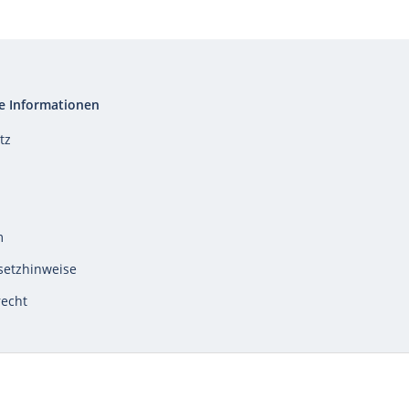
e Informationen
tz
m
setzhinweise
recht