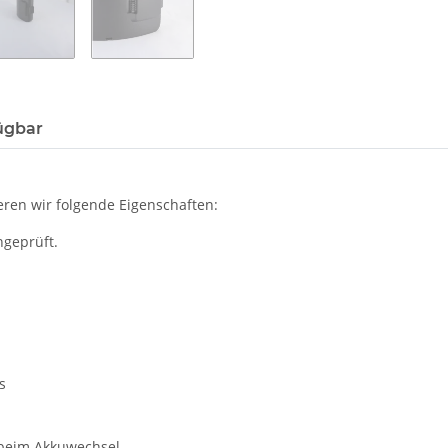
ügbar
ren wir folgende Eigenschaften:
hgeprüft.
s
b beim Akkuwechsel