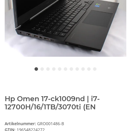
Hp Omen 17-ck1009nd | i7-
12700H/16/1TB/3070ti (EN
Artikelnummer:
GRO001486-B
GTIN:
196548224272