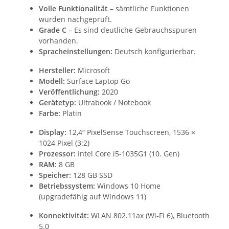
Volle Funktionalität
– sämtliche Funktionen
wurden nachgeprüft.
Grade C
– Es sind deutliche Gebrauchsspuren
vorhanden.
Spracheinstellungen:
Deutsch konfigurierbar.
Hersteller:
Microsoft
Modell:
Surface Laptop Go
Veröffentlichung:
2020
Gerätetyp:
Ultrabook / Notebook
Farbe:
Platin
Display:
12,4″ PixelSense Touchscreen, 1536 ×
1024 Pixel (3:2)
Prozessor:
Intel Core i5-1035G1 (10. Gen)
RAM:
8 GB
Speicher:
128 GB SSD
Betriebssystem:
Windows 10 Home
(upgradefähig auf Windows 11)
Konnektivität:
WLAN 802.11ax (Wi-Fi 6), Bluetooth
5.0