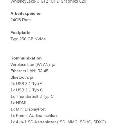
WhiskeyLake-U GT2 [UHD Graphics 620]
Arbeitsspeicher
24GB Ram
Festplatte
Typ: 256 GB NVMe
Kommunikation
Wireless Lan (WLAN): ja
Ethernet LAN: RJ-45
Bluetooth: ja
2x USB 3.1 Typ A
1x USB 3.1 Typ C
1x Thunderbolt 3 Typ C
1x HDMI
1x Mini DisplayPort
1x Kombi-AUdioanschluss
1x 4-in-1 SD-Kartenleser ( SD, MMC, SDHC, SDXC)