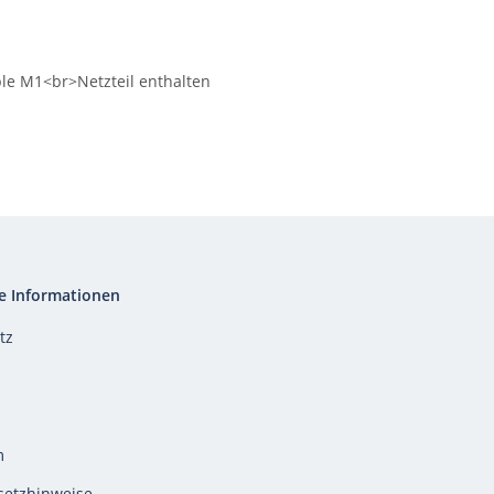
le M1<br>Netzteil enthalten
e Informationen
tz
m
setzhinweise