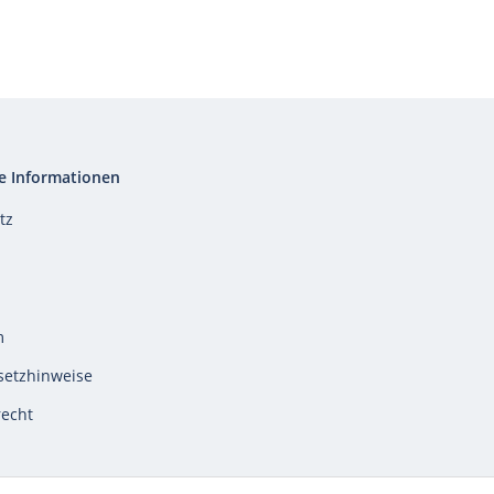
e Informationen
tz
m
setzhinweise
recht