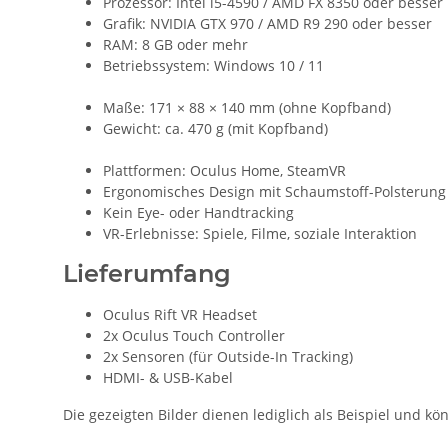
Prozessor: Intel i5-4590 / AMD FX 8350 oder besser
Grafik: NVIDIA GTX 970 / AMD R9 290 oder besser
RAM: 8 GB oder mehr
Betriebssystem: Windows 10 / 11
Maße: 171 × 88 × 140 mm (ohne Kopfband)
Gewicht: ca. 470 g (mit Kopfband)
Plattformen: Oculus Home, SteamVR
Ergonomisches Design mit Schaumstoff-Polsterung
Kein Eye- oder Handtracking
VR-Erlebnisse: Spiele, Filme, soziale Interaktion
Lieferumfang
Oculus Rift VR Headset
2x Oculus Touch Controller
2x Sensoren (für Outside-In Tracking)
HDMI- & USB-Kabel
Die gezeigten Bilder dienen lediglich als Beispiel und 