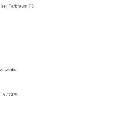
großer Farbraum P3
weitwinkel
ooth / GPS