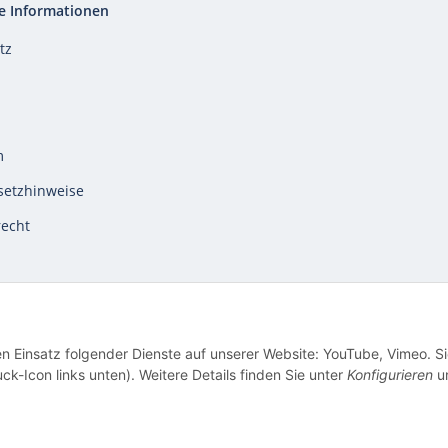
e Informationen
tz
m
setzhinweise
recht
en Einsatz folgender Dienste auf unserer Website: YouTube, Vimeo. S
ck-Icon links unten). Weitere Details finden Sie unter
Konfigurieren
un