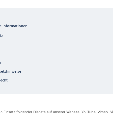
e Informationen
tz
m
setzhinweise
recht
en Einsatz folgender Dienste auf unserer Website: YouTube, Vimeo. S