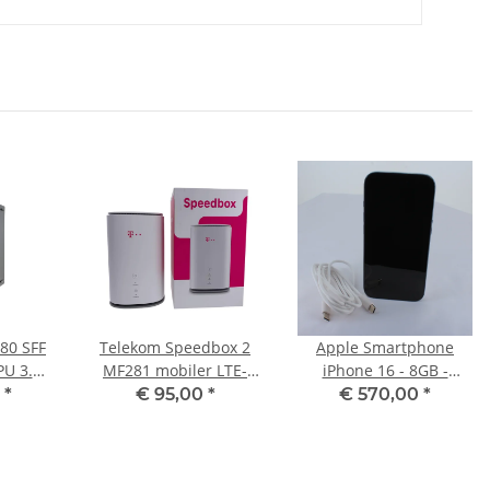
080 SFF
Telekom Speedbox 2
Apple Smartphone
PU 3.30
MF281 mobiler LTE-
iPhone 16 - 8GB -
256 GB
Router
128GB Black
0
*
€ 95,00
*
€ 570,00
*
(Akzeptabler Zustand)