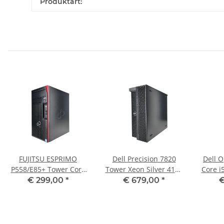
Produktart:
FUJITSU ESPRIMO
Dell Precision 7820
Dell O
P558/E85+ Tower Core
Tower Xeon Silver 4110
Core i
i5-9400 CPU 2.90 GHz 8
CPU 2.10 GHz 64 GB
GHz 8
€ 299,00
*
€ 679,00
*
€
GB RAM 256 GB SSD
RAM 512 GB SSD 2018