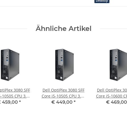
Desktop
Ähnliche Artikel
ptiPlex 3080 SFF
Dell OptiPlex 3080 SFF
Dell OptiPlex 3
5-10505 CPU 3.20
Core i5-10505 CPU 3.20
Core i5-10600 C
 GB RAM 256 GB
GHz 8 GB RAM 256 GB
GHz 8 GB RAM 
 459,00
*
€ 449,00
*
€ 469,0
SSD
SSD
SSD