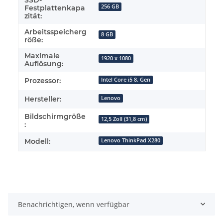
256 GB
Festplattenkapa
zität:
Arbeitsspeicherg
8 GB
röße:
Maximale
1920 x 1080
Auflösung:
Prozessor:
Intel Core i5 8. Gen
Hersteller:
Lenovo
Bildschirmgröße
12,5 Zoll (31,8 cm)
:
Modell:
Lenovo ThinkPad X280
Benachrichtigen, wenn verfügbar