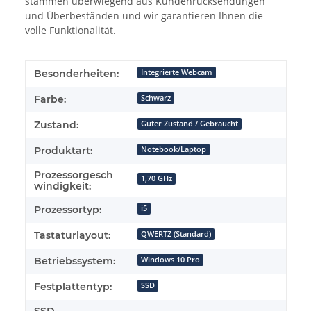
stammen überwiegend aus Kundenrücksendungen
und Überbeständen und wir garantieren Ihnen die
volle Funktionalität.
Produkteigenschaft
Wert
Besonderheiten:
Integrierte Webcam
Farbe:
Schwarz
Zustand:
Guter Zustand / Gebraucht
Produktart:
Notebook/Laptop
Prozessorgesch
1,70 GHz
windigkeit:
Prozessortyp:
i5
Tastaturlayout:
QWERTZ (Standard)
Betriebssystem:
Windows 10 Pro
Festplattentyp:
SSD
SSD-