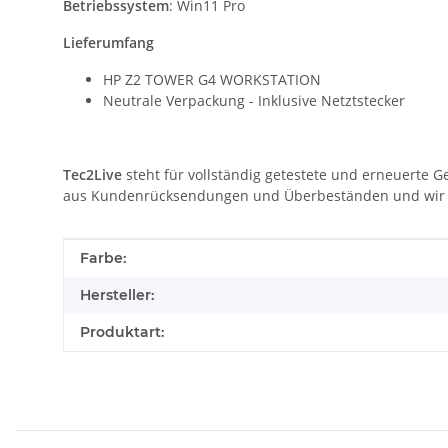
Betriebssystem
: Win11 Pro
Lieferumfang
HP Z2 TOWER G4 WORKSTATION
Neutrale Verpackung - Inklusive Netztstecker
Tec2Live
steht für vollständig getestete und erneuerte G
aus Kundenrücksendungen und Überbeständen und wir gar
Produkteigenschaft
Wert
Farbe:
Hersteller:
Produktart: