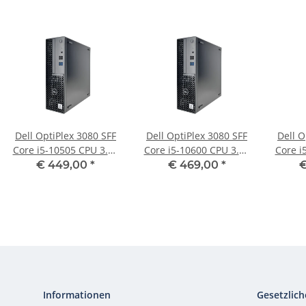
Dell OptiPlex 3080 SFF
Dell OptiPlex 3080 SFF
Dell O
Core i5-10505 CPU 3.20
Core i5-10600 CPU 3.30
Core i
GHz 8 GB RAM 256 GB
GHz 8 GB RAM 256 GB
GHz 1
€ 449,00
*
€ 469,00
*
€
SSD
SSD
Informationen
Gesetzlich