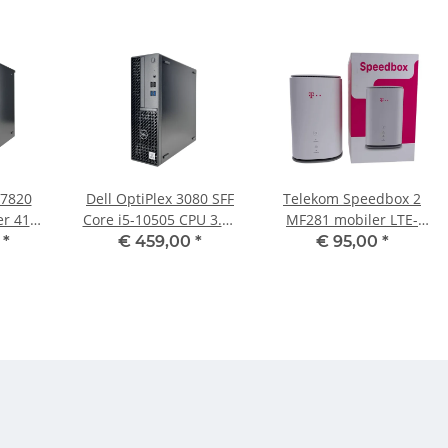
 7820
Dell OptiPlex 3080 SFF
Telekom Speedbox 2
er 4110
Core i5-10505 CPU 3.20
MF281 mobiler LTE-
64 GB
GHz 8 GB RAM 256 GB
Router
0
*
€ 459,00
*
€ 95,00
*
D 2018
SSD