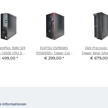
ptiPlex 3080 SFF
FUJITSU ESPRIMO
Dell Precision
5-10500 CPU 3.10
P558/E85+ Tower Core
Tower Xeon Silv
6 GB RAM 512 GB
i5-9400 CPU 2.90 GHz 8
CPU 2.10 GHz 
 499,00
*
€ 299,00
*
€ 679,0
SSD
GB RAM 256 GB SSD
RAM 512 GB SS
e Informationen